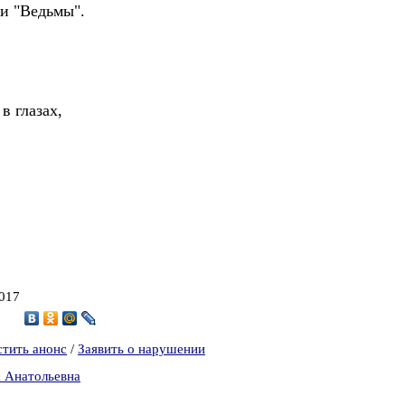
ли "Ведьмы".
в глазах,
2017
1
стить анонс
/
Заявить о нарушении
а Анатольевна