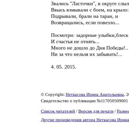
Звались "Ласточки", в округе слы
Ввысь взмывали с боем, на крыло:
Подрывали, брали на таран, и
Возвращались, если повезло...
Посмотри: задорные улыбки,блеск 
И счастья не отнять...
Много не дошло до Дня Победы!..
Ни за что нельзя их забывать!...
4. 05. 2015.
© Copyright:
Неткасова Ирина Анатольевна
, 
Свидетельство о публикации №11705050900
Список читателей
/
Версия для печати
/
Разме
Другие произведения автора Неткасова Ирин