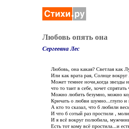
Любовь опять она
Сергеевна Лес
Любовь, она какая? Светлая как Л
Или как врата рая, Солнце вокруг 
Может темнее ночи,когда звезды н
что то таит в себе, хочет спрятат
Можно любить безумно, можно ко
Кричать о любви шумно...глупо и н
А кто то сказал, что б любили вес
И что б сотый раз простили , моли
И я всё вокруг полюбила, мужчины
Есть тот кому всё простила...и ест