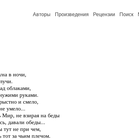
Авторы
Произведения
Рецензии
Поиск
уна в ночи,
лучи.
ад облаками,
ь чужими руками.
рыстно и смело,
е умело...
ь Мир, не взирая на беды
сь, давали обеды...
 тут не при чем,
ь тот за чьим плечом.