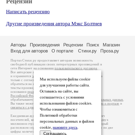
Рецензии
Написать рецензию
Другие произведения автора Мэкс Болтнев
Авторы
Произведения
Рецензии
Поиск
Магазин
Вход для авторов
О портале
Стихи.ру
Проза.ру
Портал Стихи.ру предоставляет авторам возможность
свободной публикации своих литературных произведений в
сети Интернет на основании
пользовательского договора
.
Все авторские права на произведения принадлежат авторам
и охраняются
законом
. Перепечатка произведений возможна
Мы используем файлы cookie
только с согласия его автора, к которому вы можете
обратиться на его авторской странице. Ответственность за
для улучшения работы сайта.
тексты произведений авторы несут самостоятельно на
Оставаясь на сайте, вы
основании
правил публикации
и
законодательства
Российской Федерации
. Данные пользователей
соглашаетесь с условиями
обрабатываются на основании
Политики обработки персональных данных
.
использования файлов cookies.
Вы также можете посмотреть более подробную
информацию о портале
и
связаться с администрацией
.
Чтобы ознакомиться с
Политикой обработки
Ежедневная аудитория портала Стихи.ру – порядка 200 тысяч
посетителей, которые в общей сумме просматривают более двух
персональных данных и файлов
миллионов страниц по данным счетчика посещаемости, который
cookie,
нажмите здесь
.
расположен справа от этого текста. В каждой графе указано по две
цифры: количество просмотров и количество посетителей.
Соглашаюсь