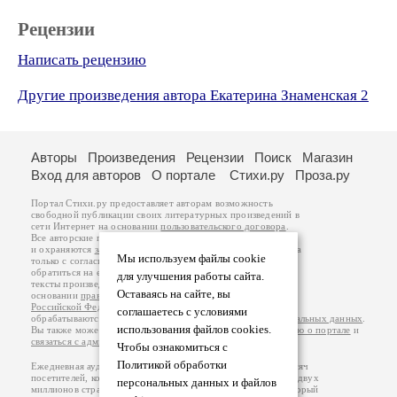
Рецензии
Написать рецензию
Другие произведения автора Екатерина Знаменская 2
Авторы
Произведения
Рецензии
Поиск
Магазин
Вход для авторов
О портале
Стихи.ру
Проза.ру
Портал Стихи.ру предоставляет авторам возможность
свободной публикации своих литературных произведений в
сети Интернет на основании
пользовательского договора
.
Все авторские права на произведения принадлежат авторам
и охраняются
законом
. Перепечатка произведений возможна
Мы используем файлы cookie
только с согласия его автора, к которому вы можете
обратиться на его авторской странице. Ответственность за
для улучшения работы сайта.
тексты произведений авторы несут самостоятельно на
Оставаясь на сайте, вы
основании
правил публикации
и
законодательства
Российской Федерации
. Данные пользователей
соглашаетесь с условиями
обрабатываются на основании
Политики обработки персональных данных
.
использования файлов cookies.
Вы также можете посмотреть более подробную
информацию о портале
и
связаться с администрацией
.
Чтобы ознакомиться с
Политикой обработки
Ежедневная аудитория портала Стихи.ру – порядка 200 тысяч
посетителей, которые в общей сумме просматривают более двух
персональных данных и файлов
миллионов страниц по данным счетчика посещаемости, который