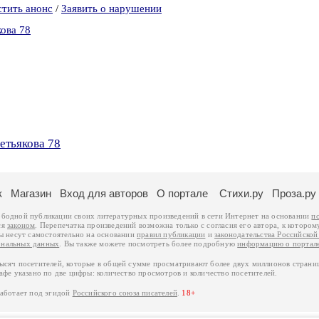
стить анонс
/
Заявить о нарушении
кова 78
етьякова 78
к
Магазин
Вход для авторов
О портале
Стихи.ру
Проза.ру
ободной публикации своих литературных произведений в сети Интернет на основании
п
ся
законом
. Перепечатка произведений возможна только с согласия его автора, к котором
ры несут самостоятельно на основании
правил публикации
и
законодательства Российско
ональных данных
. Вы также можете посмотреть более подробную
информацию о портал
тысяч посетителей, которые в общей сумме просматривают более двух миллионов страни
афе указано по две цифры: количество просмотров и количество посетителей.
работает под эгидой
Российского союза писателей
.
18+