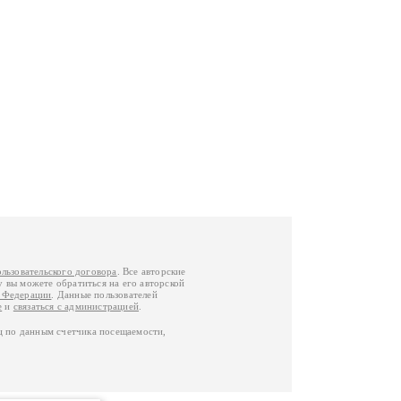
ользовательского договора
. Все авторские
у вы можете обратиться на его авторской
й Федерации
. Данные пользователей
е
и
связаться с администрацией
.
ц по данным счетчика посещаемости,