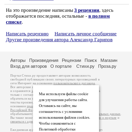
На это произведение написаны
3 рецензии
, здесь
отображается последняя, остальные -
в полном
списке
.
Написать рецензию
Написать личное сообщение
Другие произведения автора Александр Гарипов
Авторы
Произведения
Рецензии
Поиск
Магазин
Вход для авторов
О портале
Стихи.ру
Проза.ру
Портал Стихи.ру предоставляет авторам возможность
свободной публикации своих литературных произведений в
сети Интернет на основании
пользовательского договора
.
Все авторские права на произведения принадлежат авторам
и охраняются
законом
. Перепечатка произведений возможна
Мы используем файлы cookie
только с согласия его автора, к которому вы можете
обратиться на его авторской странице. Ответственность за
для улучшения работы сайта.
тексты произведений авторы несут самостоятельно на
Оставаясь на сайте, вы
основании
правил публикации
и
законодательства
Российской Федерации
. Данные пользователей
соглашаетесь с условиями
обрабатываются на основании
Политики обработки персональных данных
.
использования файлов cookies.
Вы также можете посмотреть более подробную
информацию о портале
и
связаться с администрацией
.
Чтобы ознакомиться с
Политикой обработки
Ежедневная аудитория портала Стихи.ру – порядка 200 тысяч