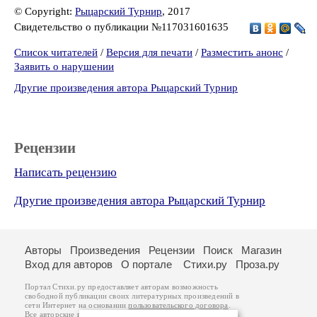
© Copyright:
Рыцарский Турнир
, 2017
Свидетельство о публикации №117031601635
Список читателей
/
Версия для печати
/
Разместить анонс
/
Заявить о нарушении
Другие произведения автора Рыцарский Турнир
Рецензии
Написать рецензию
Другие произведения автора Рыцарский Турнир
Авторы
Произведения
Рецензии
Поиск
Магазин
Вход для авторов
О портале
Стихи.ру
Проза.ру
Портал Стихи.ру предоставляет авторам возможность
свободной публикации своих литературных произведений в
сети Интернет на основании
пользовательского договора
.
Все авторские права на произведения принадлежат авторам