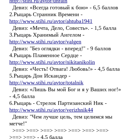
http://stihi.ru/avtor/unrain
Девиз: «Всегда готовый к бою» - 6,5 баллов
2.Рыцарь Странник Времени -
http://www.stihi.ru/avtor/ahtuba1941
Девиз: «Мечта, Дело, Совесть». - 1,5 балла
3.Рыцарь Хранимый Ангелом -
http://www.stihi.ru/avtor/valgen
Девиз: "Без оглядки - вперед!" - 9 баллов
4.Рыцарь Пламенное Сердце -
http://www.stihi.ru/avtor/nikitanikolin
Девиз: «Честь! Отвага! Любовь!» - 4,5 балла
5.Рыцарь Дон Искандер -
http://www.stihi.ru/avtor/totalnik
Девиз: «Лишь Вы мой Бог и я у Ваших ног!»
- 4,5 балла
6.Рыцарь - Стрелок Партизанский Ник -
http://www.stihi.ru/avtor/verizhnik44
Девиз: "Чем лучше цель, тем целимся мы
метче!"
>==> >==> >==> >==> >==> >==> >==>
>==> >==> - 4,5 балла