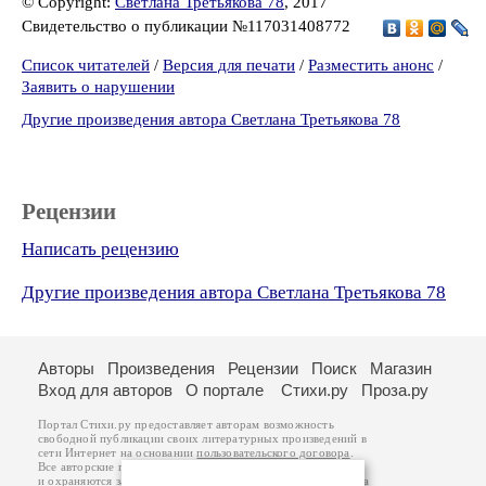
© Copyright:
Светлана Третьякова 78
, 2017
Свидетельство о публикации №117031408772
Список читателей
/
Версия для печати
/
Разместить анонс
/
Заявить о нарушении
Другие произведения автора Светлана Третьякова 78
Рецензии
Написать рецензию
Другие произведения автора Светлана Третьякова 78
Авторы
Произведения
Рецензии
Поиск
Магазин
Вход для авторов
О портале
Стихи.ру
Проза.ру
Портал Стихи.ру предоставляет авторам возможность
свободной публикации своих литературных произведений в
сети Интернет на основании
пользовательского договора
.
Все авторские права на произведения принадлежат авторам
и охраняются
законом
. Перепечатка произведений возможна