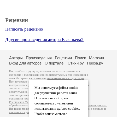
Рецензии
Написать рецензию
Другие произведения автора Евгеньева2
Авторы
Произведения
Рецензии
Поиск
Магазин
Вход для авторов
О портале
Стихи.ру
Проза.ру
Портал Стихи.ру предоставляет авторам возможность
свободной публикации своих литературных произведений в
сети Интернет на основании
пользовательского договора
.
Все авторские права на произведения принадлежат авторам
и охраняются
законом
. Перепечатка произведений возможна
Мы используем файлы cookie
только с согласия его автора, к которому вы можете
обратиться на его авторской странице. Ответственность за
для улучшения работы сайта.
тексты произведений авторы несут самостоятельно на
Оставаясь на сайте, вы
основании
правил публикации
и
законодательства
Российской Федерации
. Данные пользователей
соглашаетесь с условиями
обрабатываются на основании
Политики обработки персональных данных
.
использования файлов cookies.
Вы также можете посмотреть более подробную
информацию о портале
и
связаться с администрацией
.
Чтобы ознакомиться с