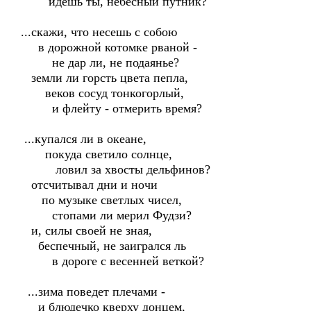
идешь ты, небесный путник?
...скажи, что несешь с собою
в дорожной котомке рваной -
не дар ли, не подаянье?
земли ли горсть цвета пепла,
веков сосуд тонкогорлый,
и флейту - отмерить время?
...купался ли в океане,
покуда светило солнце,
ловил за хвосты дельфинов?
отсчитывал дни и ночи
по музыке светлых чисел,
стопами ли мерил Фудзи?
и, силы своей не зная,
беспечный, не заигрался ль
в дороге с весенней веткой?
...зима поведет плечами -
и блюдечко кверху донцем,