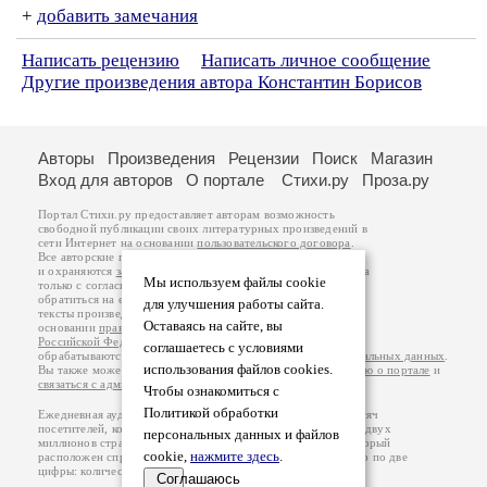
+
добавить замечания
Написать рецензию
Написать личное сообщение
Другие произведения автора Константин Борисов
Авторы
Произведения
Рецензии
Поиск
Магазин
Вход для авторов
О портале
Стихи.ру
Проза.ру
Портал Стихи.ру предоставляет авторам возможность
свободной публикации своих литературных произведений в
сети Интернет на основании
пользовательского договора
.
Все авторские права на произведения принадлежат авторам
и охраняются
законом
. Перепечатка произведений возможна
Мы используем файлы cookie
только с согласия его автора, к которому вы можете
обратиться на его авторской странице. Ответственность за
для улучшения работы сайта.
тексты произведений авторы несут самостоятельно на
Оставаясь на сайте, вы
основании
правил публикации
и
законодательства
Российской Федерации
. Данные пользователей
соглашаетесь с условиями
обрабатываются на основании
Политики обработки персональных данных
.
использования файлов cookies.
Вы также можете посмотреть более подробную
информацию о портале
и
связаться с администрацией
.
Чтобы ознакомиться с
Политикой обработки
Ежедневная аудитория портала Стихи.ру – порядка 200 тысяч
посетителей, которые в общей сумме просматривают более двух
персональных данных и файлов
миллионов страниц по данным счетчика посещаемости, который
cookie,
нажмите здесь
.
расположен справа от этого текста. В каждой графе указано по две
цифры: количество просмотров и количество посетителей.
Соглашаюсь