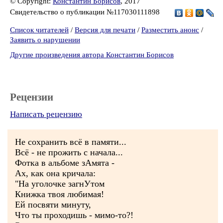
© Copyright:
Константин Борисов
, 2017
Свидетельство о публикации №117030111898
Список читателей
/
Версия для печати
/
Разместить анонс
/
Заявить о нарушении
Другие произведения автора Константин Борисов
Рецензии
Написать рецензию
Не сохранить всё в памяти...
Всё - не прожить с начала...
Фотка в альбоме зАмята -
Ах, как она кричала:
"На уголочке загнУтом
Книжка твоя любимая!
Ей посвяти минуту,
Что ты проходишь - мимо-то?!