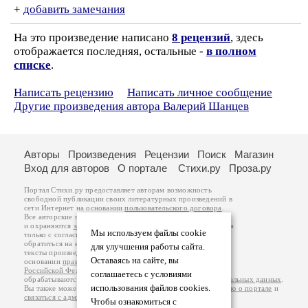
+
добавить замечания
На это произведение написано
8 рецензий
, здесь
отображается последняя, остальные -
в полном
списке
.
Написать рецензию
Написать личное сообщение
Другие произведения автора Валерий Шанцев
Авторы
Произведения
Рецензии
Поиск
Магазин
Вход для авторов
О портале
Стихи.ру
Проза.ру
Портал Стихи.ру предоставляет авторам возможность
свободной публикации своих литературных произведений в
сети Интернет на основании
пользовательского договора
.
Все авторские права на произведения принадлежат авторам
и охраняются
законом
. Перепечатка произведений возможна
Мы используем файлы cookie
только с согласия его автора, к которому вы можете
обратиться на его авторской странице. Ответственность за
для улучшения работы сайта.
тексты произведений авторы несут самостоятельно на
Оставаясь на сайте, вы
основании
правил публикации
и
законодательства
Российской Федерации
. Данные пользователей
соглашаетесь с условиями
обрабатываются на основании
Политики обработки персональных данных
.
использования файлов cookies.
Вы также можете посмотреть более подробную
информацию о портале
и
связаться с администрацией
.
Чтобы ознакомиться с