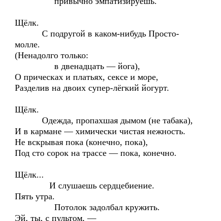
привычно эмпатизируешь.
Щёлк.
С подругой в каком-нибудь Просто-
молле.
(Ненадолго только:
в двенадцать — йога),
О прическах и платьях, сексе и море,
Разделив на двоих супер-лёгкий йогурт.
Щёлк.
Одежда, пропахшая дымом (не табака),
И в кармане — химически чистая нежность.
Не вскрывая пока (конечно, пока),
Под сто сорок на трассе — пока, конечно.
Щёлк...
И слушаешь сердцебиение.
Пять утра.
Потолок задолбал кружить.
Эй, ты, с пультом, —