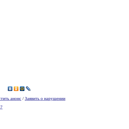
5
стить анонс
/
Заявить о нарушении
в7