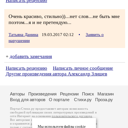
Написать рецензию
Очень красиво, стильно))...нет слов...не быть мне
поэтом...я и не претендую...
Татьяна Данина
19.03.2017 02:12
•
Заявить о
нарушении
+
добавить замечания
Написать рецензию
Написать личное сообщение
Другие произведения автора Александр Злищев
Авторы
Произведения
Рецензии
Поиск
Магазин
Вход для авторов
О портале
Стихи.ру
Проза.ру
Портал Стихи.ру предоставляет авторам возможность
свободной публикации своих литературных произведений в
сети Интернет на основании
пользовательского договора
.
Все авторские права на произведения принадлежат авторам
и охраняются
законом
. Перепечатка произведений возможна
Мы используем файлы cookie
только с согласия его автора, к которому вы можете