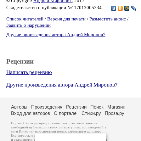
© Copyright:
Андрей Миронов7
, 2017
Свидетельство о публикации №117013005334
Список читателей
/
Версия для печати
/
Разместить анонс
/
Заявить о нарушении
Другие произведения автора Андрей Миронов7
Рецензии
Написать рецензию
Другие произведения автора Андрей Миронов7
Авторы
Произведения
Рецензии
Поиск
Магазин
Вход для авторов
О портале
Стихи.ру
Проза.ру
Портал Стихи.ру предоставляет авторам возможность
свободной публикации своих литературных произведений в
сети Интернет на основании
пользовательского договора
.
Все авторские права на произведения принадлежат авторам
и охраняются
законом
. Перепечатка произведений возможна