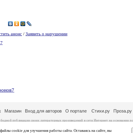
6
стить анонс
/
Заявить о нарушении
в7
ронов7
к
Магазин
Вход для авторов
О портале
Стихи.ру
Проза.ру
ободной публикации своих литературных произведений в сети Интернет на основании
п
ся
законом
. Перепечатка произведений возможна только с согласия его автора, к котором
ры несут самостоятельно на основании
правил публикации
и
законодательства Российско
айлы cookie для улучшения работы сайта. Оставаясь на сайте, вы
ональных данных
. Вы также можете посмотреть более подробную
информацию о портал