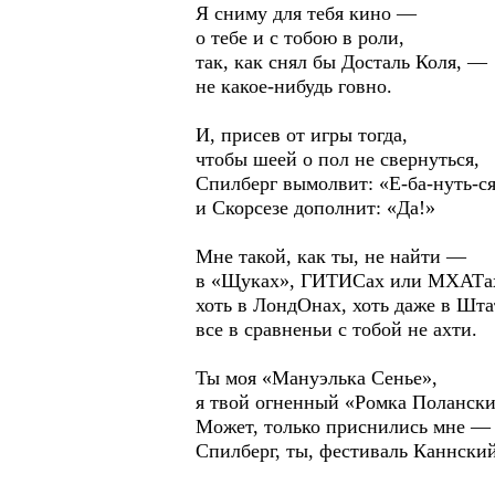
Я сниму для тебя кино —
о тебе и с тобою в роли,
так, как снял бы Досталь Коля, —
не какое-нибудь говно.
И, присев от игры тогда,
чтобы шеей о пол не свернуться,
Спилберг вымолвит: «Е-ба-нуть-с
и Скорсезе дополнит: «Да!»
Мне такой, как ты, не найти —
в «Щуках», ГИТИСах или МХАТа
хоть в ЛондОнах, хоть даже в Шт
все в сравненьи с тобой не ахти.
Ты моя «Мануэлька Сенье»,
я твой огненный «Ромка Поланс
Может, только приснились мне —
Спилберг, ты, фестиваль Каннски