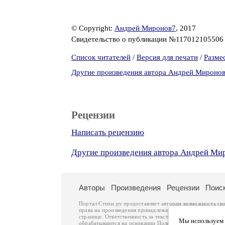
© Copyright:
Андрей Миронов7
, 2017
Свидетельство о публикации №11701210550
Список читателей
/
Версия для печати
/
Разме
Другие произведения автора Андрей Мироно
Рецензии
Написать рецензию
Другие произведения автора Андрей Ми
Авторы
Произведения
Рецензии
Поис
Портал Стихи.ру предоставляет авторам возможность св
права на произведения принадлежат авторам и охраняют
странице. Ответственность за тексты произведений авто
Мы используем ф
обрабатываются на основании
Политики обработки перс