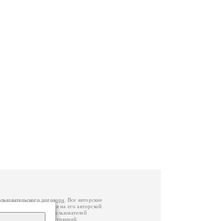
ользовательского договора
. Все авторские
у вы можете обратиться на его авторской
й Федерации
. Данные пользователей
е
и
связаться с администрацией
.