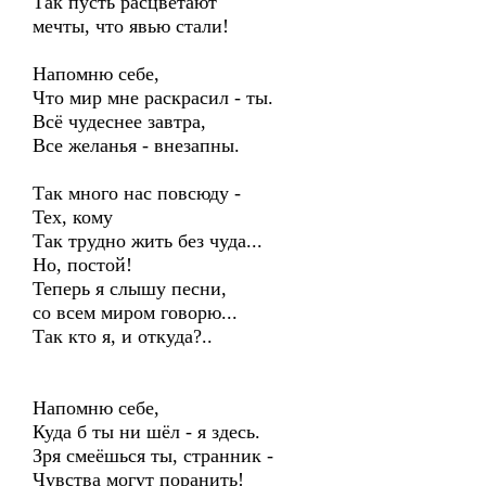
Так пусть расцветают
мечты, что явью стали!
Напомню себе,
Что мир мне раскрасил - ты.
Всё чудеснее завтра,
Все желанья - внезапны.
Так много нас повсюду -
Тех, кому
Так трудно жить без чуда...
Но, постой!
Теперь я слышу песни,
со всем миром говорю...
Так кто я, и откуда?..
Напомню себе,
Куда б ты ни шёл - я здесь.
Зря смеёшься ты, странник -
Чувства могут поранить!