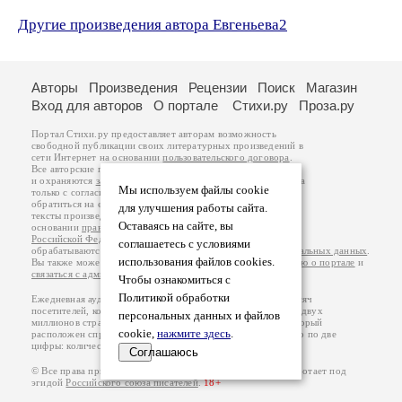
Другие произведения автора Евгеньева2
Авторы
Произведения
Рецензии
Поиск
Магазин
Вход для авторов
О портале
Стихи.ру
Проза.ру
Портал Стихи.ру предоставляет авторам возможность
свободной публикации своих литературных произведений в
сети Интернет на основании
пользовательского договора
.
Все авторские права на произведения принадлежат авторам
и охраняются
законом
. Перепечатка произведений возможна
Мы используем файлы cookie
только с согласия его автора, к которому вы можете
обратиться на его авторской странице. Ответственность за
для улучшения работы сайта.
тексты произведений авторы несут самостоятельно на
Оставаясь на сайте, вы
основании
правил публикации
и
законодательства
Российской Федерации
. Данные пользователей
соглашаетесь с условиями
обрабатываются на основании
Политики обработки персональных данных
.
использования файлов cookies.
Вы также можете посмотреть более подробную
информацию о портале
и
связаться с администрацией
.
Чтобы ознакомиться с
Политикой обработки
Ежедневная аудитория портала Стихи.ру – порядка 200 тысяч
посетителей, которые в общей сумме просматривают более двух
персональных данных и файлов
миллионов страниц по данным счетчика посещаемости, который
cookie,
нажмите здесь
.
расположен справа от этого текста. В каждой графе указано по две
цифры: количество просмотров и количество посетителей.
Соглашаюсь
© Все права принадлежат авторам, 2000-2026. Портал работает под
эгидой
Российского союза писателей
.
18+