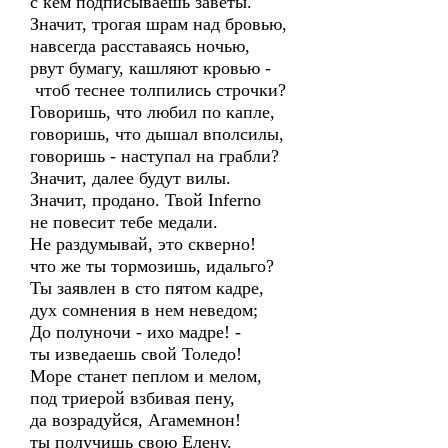
с кем подписываешь заветы.
Значит, трогая шрам над бровью,
навсегда расставаясь ночью,
рвут бумагу, кашляют кровью -
чтоб теснее толпились строчки?
Говоришь, что любил по капле,
говоришь, что дышал вполсилы,
говоришь - наступал на грабли?
Значит, далее будут вилы.
Значит, продано. Твой Inferno
не повесит тебе медали.
Не раздумывай, это скверно!
что же ты тормозишь, идальго?
Ты заявлен в сто пятом кадре,
дух сомнения в нем неведом;
До полуночи - ихо мадре! -
ты изведаешь свой Толедо!
Море станет пеплом и мелом,
под триерой взбивая пену,
да возрадуйся, Агамемнон!
ты получишь свою Елену.