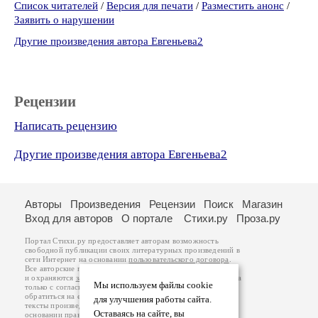
Список читателей
/
Версия для печати
/
Разместить анонс
/
Заявить о нарушении
Другие произведения автора Евгеньева2
Рецензии
Написать рецензию
Другие произведения автора Евгеньева2
Авторы
Произведения
Рецензии
Поиск
Магазин
Вход для авторов
О портале
Стихи.ру
Проза.ру
Портал Стихи.ру предоставляет авторам возможность
свободной публикации своих литературных произведений в
сети Интернет на основании
пользовательского договора
.
Все авторские права на произведения принадлежат авторам
и охраняются
законом
. Перепечатка произведений возможна
Мы используем файлы cookie
только с согласия его автора, к которому вы можете
обратиться на его авторской странице. Ответственность за
для улучшения работы сайта.
тексты произведений авторы несут самостоятельно на
Оставаясь на сайте, вы
основании
правил публикации
и
законодательства