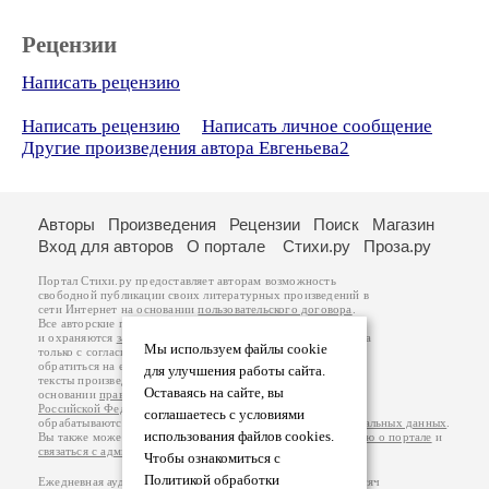
Рецензии
Написать рецензию
Написать рецензию
Написать личное сообщение
Другие произведения автора Евгеньева2
Авторы
Произведения
Рецензии
Поиск
Магазин
Вход для авторов
О портале
Стихи.ру
Проза.ру
Портал Стихи.ру предоставляет авторам возможность
свободной публикации своих литературных произведений в
сети Интернет на основании
пользовательского договора
.
Все авторские права на произведения принадлежат авторам
и охраняются
законом
. Перепечатка произведений возможна
Мы используем файлы cookie
только с согласия его автора, к которому вы можете
обратиться на его авторской странице. Ответственность за
для улучшения работы сайта.
тексты произведений авторы несут самостоятельно на
Оставаясь на сайте, вы
основании
правил публикации
и
законодательства
Российской Федерации
. Данные пользователей
соглашаетесь с условиями
обрабатываются на основании
Политики обработки персональных данных
.
использования файлов cookies.
Вы также можете посмотреть более подробную
информацию о портале
и
связаться с администрацией
.
Чтобы ознакомиться с
Политикой обработки
Ежедневная аудитория портала Стихи.ру – порядка 200 тысяч