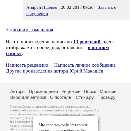
Андрей Пшенко
20.02.2017 09:56
Заявить о
нарушении
+
добавить замечания
На это произведение написано
13 рецензий
, здесь
отображается последняя, остальные -
в полном
списке
.
Написать рецензию
Написать личное сообщение
Другие произведения автора Юрий Макашёв
Авторы
Произведения
Рецензии
Поиск
Магазин
Вход для авторов
О портале
Стихи.ру
Проза.ру
Портал Стихи.ру предоставляет авторам возможность
свободной публикации своих литературных произведений в
сети Интернет на основании
пользовательского договора
.
Все авторские права на произведения принадлежат авторам
и охраняются
законом
. Перепечатка произведений возможна
Мы используем файлы cookie
только с согласия его автора, к которому вы можете
обратиться на его авторской странице. Ответственность за
для улучшения работы сайта.