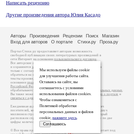
Написать рецензию
Другие произведения автора Юлия Касадо
Авторы
Произведения
Рецензии
Поиск
Магазин
Вход для авторов
О портале
Стихи.ру
Проза.ру
Портал Стихи.ру предоставляет авторам возможность
свободной публикации своих литературных произведений в
сети Интернет на основании
пользовательского договора
.
Все авторские права на произведения принадлежат авторам
и охраняются
законом
. Перепечатка произведений возможна
Мы используем файлы cookie
только с согласия его автора, к которому вы можете
обратиться на его авторской странице. Ответственность за
для улучшения работы сайта.
тексты произведений авторы несут самостоятельно на
Оставаясь на сайте, вы
основании
правил публикации
и
законодательства
Российской Федерации
. Данные пользователей
соглашаетесь с условиями
обрабатываются на основании
Политики обработки персональных данных
.
использования файлов cookies.
Вы также можете посмотреть более подробную
информацию о портале
и
связаться с администрацией
.
Чтобы ознакомиться с
Политикой обработки
Ежедневная аудитория портала Стихи.ру – порядка 200 тысяч
посетителей, которые в общей сумме просматривают более двух
персональных данных и файлов
миллионов страниц по данным счетчика посещаемости, который
cookie,
нажмите здесь
.
расположен справа от этого текста. В каждой графе указано по две
цифры: количество просмотров и количество посетителей.
Соглашаюсь
© Все права принадлежат авторам, 2000-2026. Портал работает под