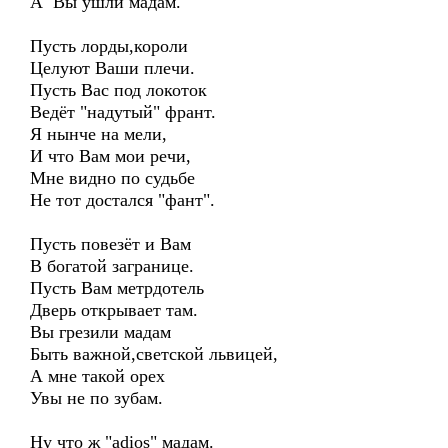
А Вы ушли мадам.
Пусть лорды,короли
Целуют Ваши плечи.
Пусть Вас под локоток
Ведёт "надутый" франт.
Я нынче на мели,
И что Вам мои речи,
Мне видно по судьбе
Не тот достался "фант".
Пусть повезёт и Вам
В богатой загранице.
Пусть Вам метрдотель
Дверь открывает там.
Вы грезили мадам
Быть важной,светской львицей,
А мне такой орех
Увы не по зубам.
Ну что ж "adios" мадам.