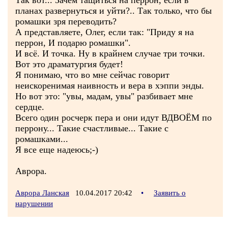
Так вот... Зачем тащиться на перрон, если в
планах развернуться и уйти?.. Так только, что бы
ромашки зря переводить?
А представляете, Олег, если так: "Приду я на
перрон, И подарю ромашки".
И всё. И точка. Ну в крайнем случае три точки.
Вот это драматургия будет!
Я понимаю, что во мне сейчас говорит
неискоренимая наивность и вера в хэппи энды.
Но вот это: "увы, мадам, увы" разбивает мне
сердце.
Всего один росчерк пера и они идут ВДВОЁМ по
перрону... Такие счастливые... Такие с
ромашками...
Я все еще надеюсь;-)
Аврора.
Аврора Ланская
10.04.2017 20:42
•
Заявить о
нарушении