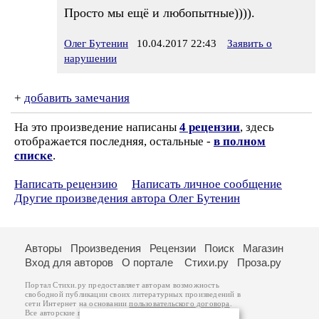
Просто мы ещё и любопытные)))).
Олег Бутенин
10.04.2017 22:43
Заявить о
нарушении
+
добавить замечания
На это произведение написаны
4 рецензии
, здесь
отображается последняя, остальные -
в полном
списке
.
Написать рецензию
Написать личное сообщение
Другие произведения автора Олег Бутенин
Авторы
Произведения
Рецензии
Поиск
Магазин
Вход для авторов
О портале
Стихи.ру
Проза.ру
Портал Стихи.ру предоставляет авторам возможность
свободной публикации своих литературных произведений в
сети Интернет на основании
пользовательского договора
.
Все авторские права на произведения принадлежат авторам