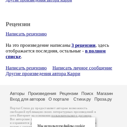
Другие произведения автора Карри
Рецензии
Написать рецензию
На это произведение написаны
3 рецензии
, здесь
отображается последняя, остальные -
в полном
списке
.
Написать рецензию
Написать личное сообщение
Другие произведения автора Карри
Авторы
Произведения
Рецензии
Поиск
Магазин
Вход для авторов
О портале
Стихи.ру
Проза.ру
Портал Стихи.ру предоставляет авторам возможность
свободной публикации своих литературных произведений в
сети Интернет на основании
пользовательского договора
.
Все авторские права на произведения принадлежат авторам
и охраняются
законом
. Перепечатка произведений возможна
Мы используем файлы cookie
только с согласия его автора, к которому вы можете