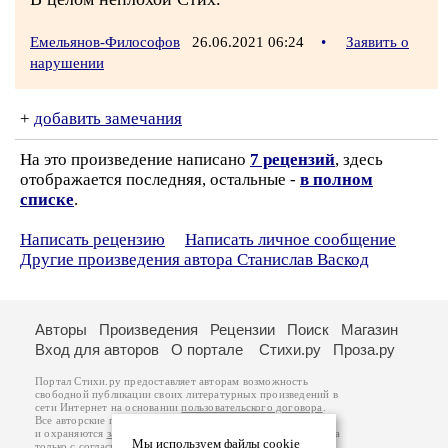
Емельянов-Философов
26.06.2021 06:24
•
Заявить о
нарушении
+
добавить замечания
На это произведение написано
7 рецензий
, здесь
отображается последняя, остальные -
в полном
списке
.
Написать рецензию
Написать личное сообщение
Другие произведения автора Станислав Васкод
Авторы
Произведения
Рецензии
Поиск
Магазин
Вход для авторов
О портале
Стихи.ру
Проза.ру
Портал Стихи.ру предоставляет авторам возможность
свободной публикации своих литературных произведений в
сети Интернет на основании
пользовательского договора
.
Все авторские права на произведения принадлежат авторам
и охраняются
законом
. Перепечатка произведений возможна
Мы используем файлы cookie
только с согласия его автора, к которому вы можете