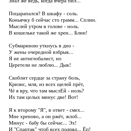
Знал же ведь, когда вчера пил...
Поцарапался? В шкафу - соль.
Коньячку б сейчас сто грамм... Сплин.
Мыслей утром в голове - ноль.
В кошельке такой же хрен... Блин!
Субмариною уткнусь в дно -
У жены очередной взбрык...
Я не антиглобалист, но
Церетели не люблю... Дык!
Скоблит сердце за страну боль,
Кризис, мля, из всех щелей прёт,
Чё я вру, что там мыслЕй - ноль?
Их там целых минус две! Вот!
Я к второму "Я", в ответ - смех...
Мне хреново, а он ржёт, жлоб...
Минус - бабу бы сейчас... Эх!
И "Спартак" чтоб всех подряд... Ёп!