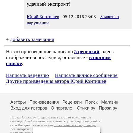
удачный экспромт!
Юрий Контишев
05.12.2016 23:08
Заявить о
нарушении
+
добавить замечания
На это произведение написано
5 рецензий
, здесь
отображается последняя, остальные -
в полном
списке
.
Написать рецензию
Написать личное сообщение
Другие произведения автора Юрий Контишев
Авторы
Произведения
Рецензии
Поиск
Магазин
Вход для авторов
О портале
Стихи.ру
Проза.ру
Портал Стихи.ру предоставляет авторам возможность
свободной публикации своих литературных произведений в
сети Интернет на основании
пользовательского договора
.
Все авторские права на произведения принадлежат авторам
и охраняются
законом
. Перепечатка произведений возможна