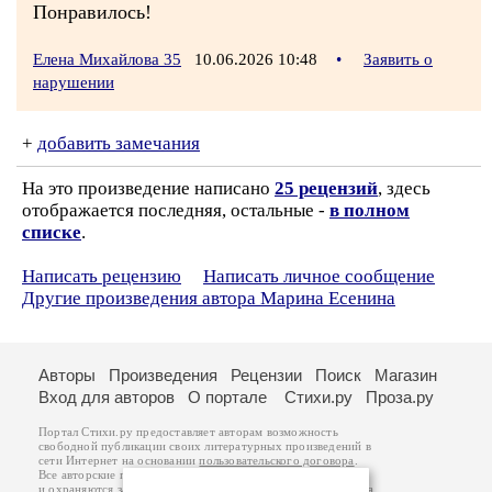
Понравилось!
Елена Михайлова 35
10.06.2026 10:48
•
Заявить о
нарушении
+
добавить замечания
На это произведение написано
25 рецензий
, здесь
отображается последняя, остальные -
в полном
списке
.
Написать рецензию
Написать личное сообщение
Другие произведения автора Марина Есенина
Авторы
Произведения
Рецензии
Поиск
Магазин
Вход для авторов
О портале
Стихи.ру
Проза.ру
Портал Стихи.ру предоставляет авторам возможность
свободной публикации своих литературных произведений в
сети Интернет на основании
пользовательского договора
.
Все авторские права на произведения принадлежат авторам
и охраняются
законом
. Перепечатка произведений возможна