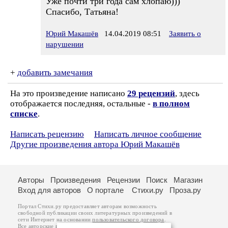
Уже почти три года сам хлопаю)))
Спасибо, Татьяна!
Юрий Макашёв
14.04.2019 08:51
Заявить о
нарушении
+
добавить замечания
На это произведение написано
29 рецензий
, здесь
отображается последняя, остальные -
в полном
списке
.
Написать рецензию
Написать личное сообщение
Другие произведения автора Юрий Макашёв
Авторы
Произведения
Рецензии
Поиск
Магазин
Вход для авторов
О портале
Стихи.ру
Проза.ру
Портал Стихи.ру предоставляет авторам возможность
свободной публикации своих литературных произведений в
сети Интернет на основании
пользовательского договора
.
Все авторские права на произведения принадлежат авторам