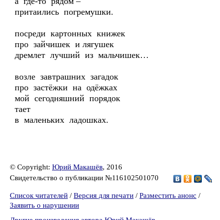
а где-то рядом –
притаились погремушки.
посреди картонных книжек
про зайчишек и лягушек
дремлет лучший из мальчишек…
возле завтрашних загадок
про застёжки на одёжках
мой сегодняшний порядок
тает
в маленьких ладошках.
© Copyright:
Юрий Макашёв
, 2016
Свидетельство о публикации №116102501070
Список читателей
/
Версия для печати
/
Разместить анонс
/
Заявить о нарушении