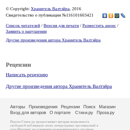
© Copyright:
Хранитель Валтэйра
, 2016
Свидетельство о публикации №116101603421
Список читателей
/
Версия для печати
/
Разместить анонс
/
Заявить о нарушении
Другие произведения автора Хранитель Валтэйра
Рецензии
Написать рецензию
Другие произведения автора Хранитель Валтэйра
Авторы
Произведения
Рецензии
Поиск
Магазин
Вход для авторов
О портале
Стихи.ру
Проза.ру
Портал Стихи.ру предоставляет авторам возможность
свободной публикации своих литературных произведений в
сети Интернет на основании
пользовательского договора
.