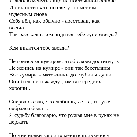
Я люблю менять лицо на постоянной основе
И странствовать по свету, по местам
чудесным снова
Себя вёл, как обычно - арестован, как
всегда...
Так расскажи, кем видится тебе суперзвезда?
Кем видится тебе звезда?
Не гонись за кумиром, чтоб славы достигнуть
Не женись на кумире - они так бесстыдны
Все кумиры - мятежники до глубины души
Они большего жаждут, им все средства
хороши...
Сперва сказав, что любишь, детка, ты уже
собрался бежать
Я судьбу благодарю, что ружья мне в руках не
держать
Но мне нравится лицо менять привычным