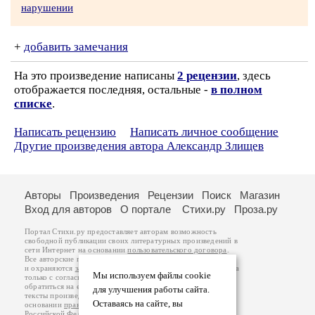
нарушении
+
добавить замечания
На это произведение написаны
2 рецензии
, здесь
отображается последняя, остальные -
в полном
списке
.
Написать рецензию
Написать личное сообщение
Другие произведения автора Александр Злищев
Авторы
Произведения
Рецензии
Поиск
Магазин
Вход для авторов
О портале
Стихи.ру
Проза.ру
Портал Стихи.ру предоставляет авторам возможность
свободной публикации своих литературных произведений в
сети Интернет на основании
пользовательского договора
.
Все авторские права на произведения принадлежат авторам
и охраняются
законом
. Перепечатка произведений возможна
Мы используем файлы cookie
только с согласия его автора, к которому вы можете
обратиться на его авторской странице. Ответственность за
для улучшения работы сайта.
тексты произведений авторы несут самостоятельно на
Оставаясь на сайте, вы
основании
правил публикации
и
законодательства
Российской Федерации
. Данные пользователей