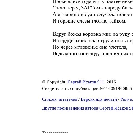
Промчались года и я в платье нев
Стою перед ЗАГСом - народу битк
А я, словно в суд получила повест
И горькие слёзы глотаю тайком.
Вдруг божья коровка мне на руку 
И сердце забилось в груди побыст
Но через мгновенье она улетела,
Ведь много повсюду пшеничных п
© Copyright:
Сергей Исаков 911
, 2016
Свидетельство о публикации №11609190088
Список читателей
/
Версия для печати
/
Разме
Другие произведения автора Сергей Исаков 9