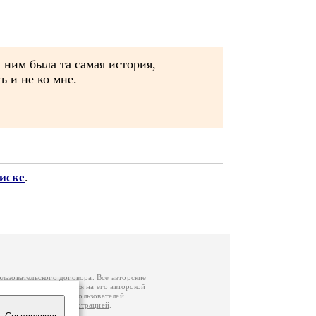
 ним была та самая история,
ь и не ко мне.
писке
.
ользовательского договора
. Все авторские
у вы можете обратиться на его авторской
й Федерации
. Данные пользователей
е
и
связаться с администрацией
.