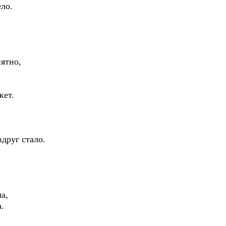
ело.
ятно,
кет.
.
друг стало.
а,
.