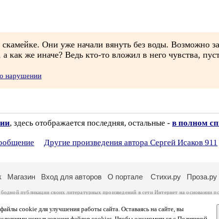
скамейке. Они уже начали вянуть без воды. Возможно за
 а как же иначе? Ведь кто-то вложил в него чувства, пуст
 о нарушении
зии
, здесь отображается последняя, остальные -
в полном с
сообщение
Другие произведения автора Сергей Исаков 911
к
Магазин
Вход для авторов
О портале
Стихи.ру
Проза.ру
ободной публикации своих литературных произведений в сети Интернет на основании
п
ся
законом
. Перепечатка произведений возможна только с согласия его автора, к котором
ры несут самостоятельно на основании
правил публикации
и
законодательства Российско
айлы cookie для улучшения работы сайта. Оставаясь на сайте, вы
ональных данных
. Вы также можете посмотреть более подробную
информацию о портал