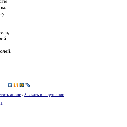
есты
ом.
ку
села,
рей,
олей.
5
стить анонс
/
Заявить о нарушении
11