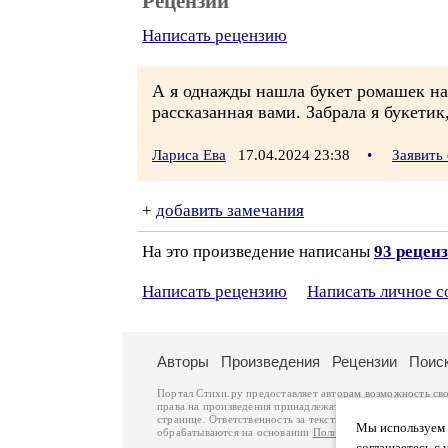
Рецензии
Написать рецензию
А я однажды нашла букет ромашек на 
рассказанная вами. Забрала я букетик,
Лариса Ева
17.04.2024 23:38
•
Заявить
+
добавить замечания
На это произведение написаны
93 рецен
Написать рецензию
Написать личное 
Авторы
Произведения
Рецензии
Поис
Портал Стихи.ру предоставляет авторам возможность св
права на произведения принадлежат авторам и охраняют
странице. Ответственность за тексты произведений авто
Мы используем ф
обрабатываются на основании
Политики обработки перс