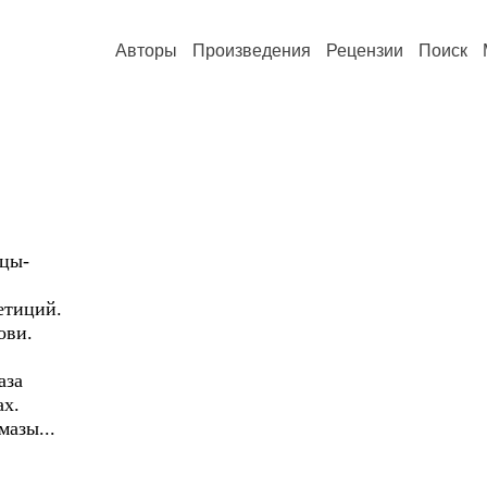
Авторы
Произведения
Рецензии
Поиск
цы-
етиций.
ови.
аза
ах.
мазы...