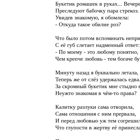
Букетик ромашек в руках... Вечер
Преследуют бабочку пара стрекоз.
Увидев знакомую, я обомлела:
- Откуда такое обилие роз?
Что было потом вспоминать непри
С её губ слетает надменный ответ:
- По моему - это любому понятно,
Чем крепче любовь - тем богаче бу
Минуту назад я буквально летала,
Теперь же от слёз удержалась едва
За скромный букетик мне стыдно в
Неужто знакомая в чём-то права?
Калитку разлуки сама отворила,
Сама отношения с ним прервала,
И перед любовью уж тем согрешил
Что глупости в жертву её принесла