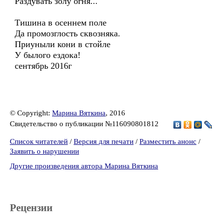
Раздувать золу огня...
Тишина в осеннем поле
Да промозглость сквозняка.
Приуныли кони в стойле
У былого ездока!
сентябрь 2016г
© Copyright:
Марина Вяткина
, 2016
Свидетельство о публикации №116090801812
Список читателей
/
Версия для печати
/
Разместить анонс
/
Заявить о нарушении
Другие произведения автора Марина Вяткина
Рецензии