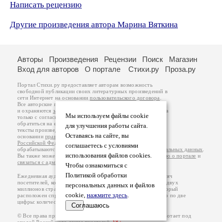
Написать рецензию
Другие произведения автора Марина Вяткина
Авторы
Произведения
Рецензии
Поиск
Магазин
Вход для авторов
О портале
Стихи.ру
Проза.ру
Портал Стихи.ру предоставляет авторам возможность
свободной публикации своих литературных произведений в
сети Интернет на основании
пользовательского договора
.
Все авторские права на произведения принадлежат авторам
и охраняются
законом
. Перепечатка произведений возможна
Мы используем файлы cookie
только с согласия его автора, к которому вы можете
обратиться на его авторской странице. Ответственность за
для улучшения работы сайта.
тексты произведений авторы несут самостоятельно на
Оставаясь на сайте, вы
основании
правил публикации
и
законодательства
Российской Федерации
. Данные пользователей
соглашаетесь с условиями
обрабатываются на основании
Политики обработки персональных данных
.
использования файлов cookies.
Вы также можете посмотреть более подробную
информацию о портале
и
связаться с администрацией
.
Чтобы ознакомиться с
Политикой обработки
Ежедневная аудитория портала Стихи.ру – порядка 200 тысяч
посетителей, которые в общей сумме просматривают более двух
персональных данных и файлов
миллионов страниц по данным счетчика посещаемости, который
cookie,
нажмите здесь
.
расположен справа от этого текста. В каждой графе указано по две
цифры: количество просмотров и количество посетителей.
Соглашаюсь
© Все права принадлежат авторам, 2000-2026. Портал работает под