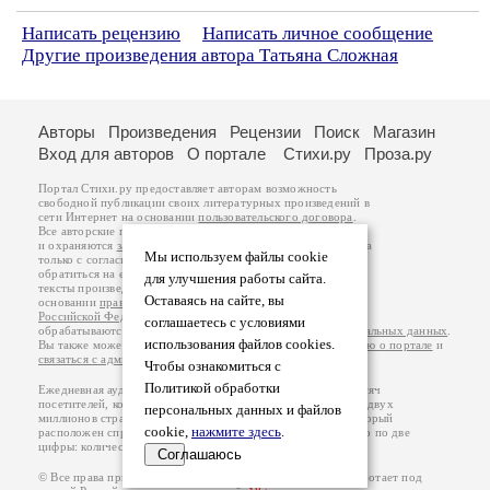
Написать рецензию
Написать личное сообщение
Другие произведения автора Татьяна Сложная
Авторы
Произведения
Рецензии
Поиск
Магазин
Вход для авторов
О портале
Стихи.ру
Проза.ру
Портал Стихи.ру предоставляет авторам возможность
свободной публикации своих литературных произведений в
сети Интернет на основании
пользовательского договора
.
Все авторские права на произведения принадлежат авторам
и охраняются
законом
. Перепечатка произведений возможна
Мы используем файлы cookie
только с согласия его автора, к которому вы можете
обратиться на его авторской странице. Ответственность за
для улучшения работы сайта.
тексты произведений авторы несут самостоятельно на
Оставаясь на сайте, вы
основании
правил публикации
и
законодательства
Российской Федерации
. Данные пользователей
соглашаетесь с условиями
обрабатываются на основании
Политики обработки персональных данных
.
использования файлов cookies.
Вы также можете посмотреть более подробную
информацию о портале
и
связаться с администрацией
.
Чтобы ознакомиться с
Политикой обработки
Ежедневная аудитория портала Стихи.ру – порядка 200 тысяч
посетителей, которые в общей сумме просматривают более двух
персональных данных и файлов
миллионов страниц по данным счетчика посещаемости, который
cookie,
нажмите здесь
.
расположен справа от этого текста. В каждой графе указано по две
цифры: количество просмотров и количество посетителей.
Соглашаюсь
© Все права принадлежат авторам, 2000-2026. Портал работает под