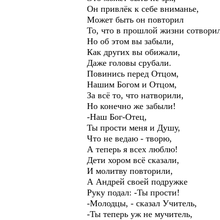
Он привлёк к себе вниман
Может быть он повтори
То, что в прошлой жизни с
Но об этом вы забыли,
Как других вы обижали,
Даже головы срубали.
Повинись перед Отцом,
Нашим Богом и Отцом,
За всё то, что натворили
Но конечно же забыли!
-Наш Бог-Отец,
Ты прости меня и Душу,
Что не ведаю - творю,
А теперь я всех люблю!
Дети хором всё сказали,
И молитву повторили,
А Андрей своей подружк
Руку подал: -Ты прости!
-Молодцы, - сказал Учитель,
-Ты теперь уж не мучител