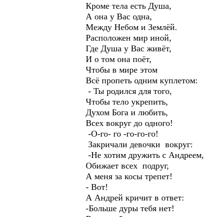
Кроме тела есть Душа,
А она у Вас одна,
Между Небом и Землёй.
Расположен мир иной,
Где Душа у Вас живёт,
И о том она поёт,
Чтобы в мире этом
Всё пропеть одним куплетом:
- Ты родился для того,
Чтобы тело укрепить,
Духом Бога и любить,
Всех вокруг до одного!
-О-го- го -го-го-го!
Закричали девочки вокруг:
-Не хотим дружить с Анд
Обижает всех подруг,
А меня за косы трепет!
- Вот!
А Андрей кричит в ответ
-Больше дуры тебя нет!