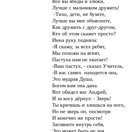
Все вы ябеды и злюки,
Лучше с мальчиком дружить!
-Тихо, дети, не бузите,
Лучше вы мне объясните
Как дружить с друг-друго
Кто об этом скажет просто?
Инна руку подняла:
-Я скажу, за всех ребят,
Мы похожи на ягнят,
Пастуха нам не хватает!
-Ваш пастух, - сказал Учи
-В вас самих находится о
Это мудрая Душа,
Богом вам она дана.
Вот обидел вас Андрей,
И за косу дёрнул: - Зверь!
Ты кричишь и злишься на 
Но не зверь он, посмотр
И конечно же прости!
Загляните внутрь себя,
Это может быть не зря,