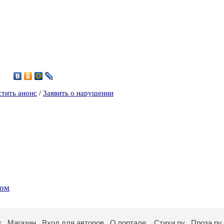
,
1
стить анонс
/
Заявить о нарушении
Ком
к
Магазин
Вход для авторов
О портале
Стихи.ру
Проза.ру