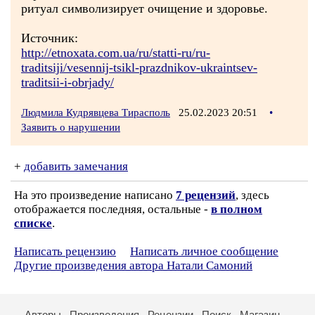
ритуал символизирует очищение и здоровье.
Источник:
http://etnoxata.com.ua/ru/statti-ru/ru-
traditsiji/vesennij-tsikl-prazdnikov-ukraintsev-
traditsii-i-obrjady/
Людмила Кудрявцева Тирасполь
25.02.2023 20:51
•
Заявить о нарушении
+
добавить замечания
На это произведение написано
7 рецензий
, здесь
отображается последняя, остальные -
в полном
списке
.
Написать рецензию
Написать личное сообщение
Другие произведения автора Натали Самоний
Авторы
Произведения
Рецензии
Поиск
Магазин