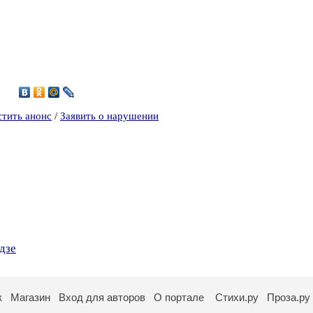
6
стить анонс
/
Заявить о нарушении
дзе
к
Магазин
Вход для авторов
О портале
Стихи.ру
Проза.ру