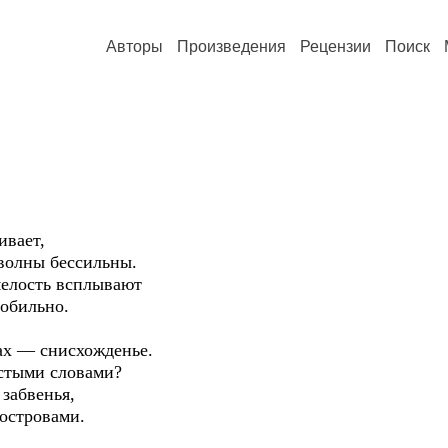
Авторы
Произведения
Рецензии
Поиск
ивает,
волны бессильны.
мелость всплывают
 обильно.
зах — снисхожденье.
остыми словами?
 забвенья,
островами.