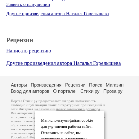
Заявить о нарушении
Другие произведения автора Наталья Горелышева
Рецензии
Написать рецензию
Другие произведения автора Наталья Горелышева
Авторы
Произведения
Рецензии
Поиск
Магазин
Вход для авторов
О портале
Стихи.ру
Проза.ру
Портал Стихи.ру предоставляет авторам возможность
свободной публикации своих литературных произведений в
сети Интернет на основании
пользовательского договора
.
Все авторские права на произведения принадлежат авторам
и охраняются
законом
. Перепечатка произведений возможна
Мы используем файлы cookie
только с согласия его автора, к которому вы можете
обратиться на его авторской странице. Ответственность за
для улучшения работы сайта.
тексты произведений авторы несут самостоятельно на
Оставаясь на сайте, вы
основании
правил публикации
и
законодательства
Российской Федерации
. Данные пользователей