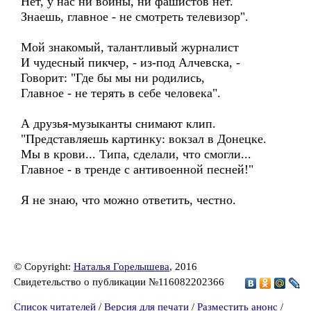
Нет, у нас ни войны, ни фашистов нет.
Знаешь, главное - не смотреть телевизор".
Мой знакомый, талантливый журналист
И чудесный пикчер, - из-под Алчевска, -
Говорит: "Где бы мы ни родились,
Главное - не терять в себе человека".
А друзья-музыканты снимают клип.
"Представляешь картинку: вокзал в Донецке.
Мы в крови... Типа, сделали, что смогли...
Главное - в тренде с антивоенной песней!"
Я не знаю, что можно ответить, честно.
© Copyright:
Наталья Горелышева
, 2016
Свидетельство о публикации №116082202366
Список читателей
/
Версия для печати
/
Разместить анонс
/