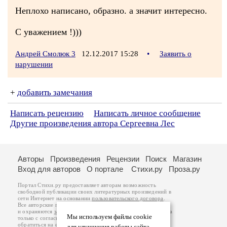
Неплохо написано, образно. а значит интересно.
С уважением !)))
Андрей Смолюк 3
12.12.2017 15:28
•
Заявить о
нарушении
+
добавить замечания
Написать рецензию
Написать личное сообщение
Другие произведения автора Сергеевна Лес
Авторы
Произведения
Рецензии
Поиск
Магазин
Вход для авторов
О портале
Стихи.ру
Проза.ру
Портал Стихи.ру предоставляет авторам возможность
свободной публикации своих литературных произведений в
сети Интернет на основании
пользовательского договора
.
Все авторские права на произведения принадлежат авторам
и охраняются
законом
. Перепечатка произведений возможна
Мы используем файлы cookie
только с согласия его автора, к которому вы можете
обратиться на его авторской странице. Ответственность за