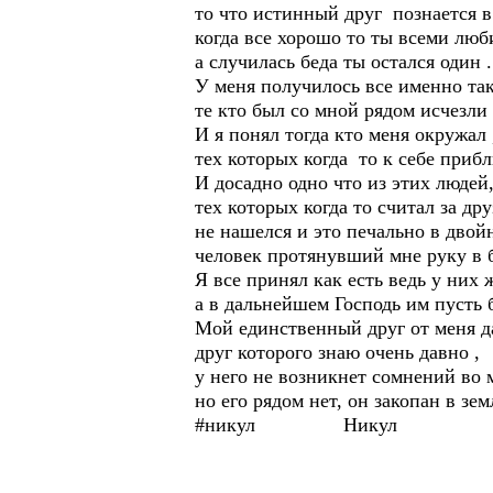
то что истинный друг познается в
когда все хорошо то ты всеми люб
а случилась беда ты остался один .
У меня получилось все именно 
те кто был со мной рядом исчезли 
И я понял тогда кто меня окружал 
тех которых когда то к себе прибл
И досадно одно что из этих людей
тех которых когда то считал за дру
не нашелся и это печально в двой
человек протянувший мне руку в 
Я все принял как есть ведь у них 
а в дальнейшем Господь им пусть б
Мой единственный друг от меня да
друг которого знаю очень давно ,
у него не возникнет сомнений во 
но его рядом нет, он закопан в зе
#никул Никул