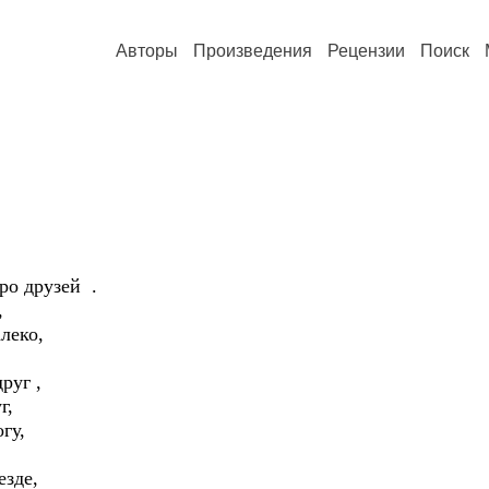
Авторы
Произведения
Рецензии
Поиск
ро друзей .
,
леко,
друг ,
г,
гу,
езде,