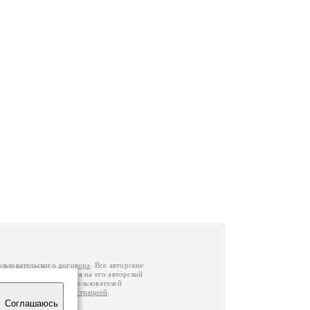
ользовательского договора
. Все авторские
у вы можете обратиться на его авторской
й Федерации
. Данные пользователей
е
и
связаться с администрацией
.
Соглашаюсь