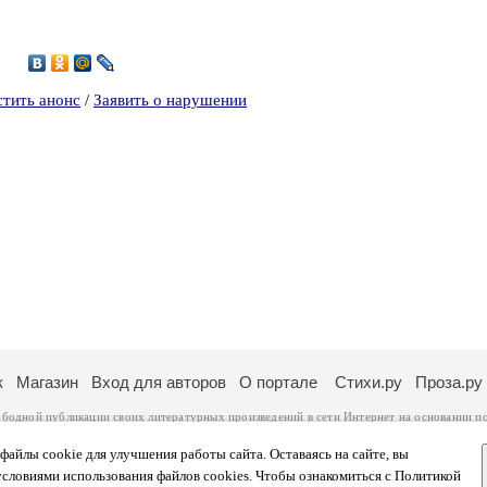
стить анонс
/
Заявить о нарушении
к
Магазин
Вход для авторов
О портале
Стихи.ру
Проза.ру
ободной публикации своих литературных произведений в сети Интернет на основании
п
ся
законом
. Перепечатка произведений возможна только с согласия его автора, к котором
ры несут самостоятельно на основании
правил публикации
и
законодательства Российско
айлы cookie для улучшения работы сайта. Оставаясь на сайте, вы
ональных данных
. Вы также можете посмотреть более подробную
информацию о портал
условиями использования файлов cookies. Чтобы ознакомиться с Политикой