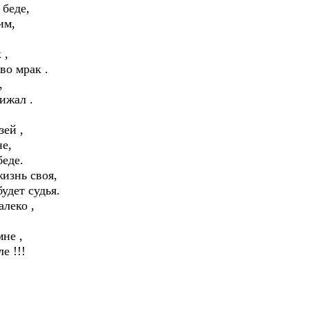
 беде,
им,
так ,
во мрак .
,
ижал .
,
зей ,
не,
беде.
жизнь своя,
удет судья.
леко ,
мне ,
мле !!!