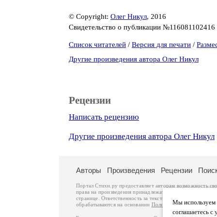
© Copyright:
Олег Никул
, 2016
Свидетельство о публикации №116081102416
Список читателей
/
Версия для печати
/
Разме
Другие произведения автора Олег Никул
Рецензии
Написать рецензию
Другие произведения автора Олег Никул
Авторы
Произведения
Рецензии
Поис
Портал Стихи.ру предоставляет авторам возможность св
права на произведения принадлежат авторам и охраняют
странице. Ответственность за тексты произведений авто
Мы используем ф
обрабатываются на основании
Политики обработки перс
соглашаетесь с 