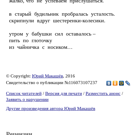
жалко, что не успеваем прислушаться.
в старый будильник пробралась усталость.
скрипнули вдруг шестеренки-колесики.
утром у бабушки сил оставалось –
пить по глоточку
из чайничка с носиком…
© Copyright:
Юрий Макашёв
, 2016
Свидетельство о публикации №116073107237
Список читателей
/
Версия для печати
/
Разместить анонс
/
Заявить о нарушении
Другие произведения автора Юрий Макашёв
Рецензии