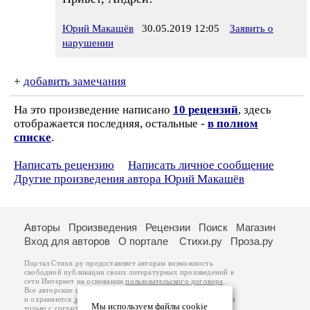
Юрий Макашёв
30.05.2019 12:05
Заявить о
нарушении
+
добавить замечания
На это произведение написано
10 рецензий
, здесь
отображается последняя, остальные -
в полном
списке
.
Написать рецензию
Написать личное сообщение
Другие произведения автора Юрий Макашёв
Авторы
Произведения
Рецензии
Поиск
Магазин
Вход для авторов
О портале
Стихи.ру
Проза.ру
Портал Стихи.ру предоставляет авторам возможность
свободной публикации своих литературных произведений в
сети Интернет на основании
пользовательского договора
.
Все авторские права на произведения принадлежат авторам
и охраняются
законом
. Перепечатка произведений возможна
Мы используем файлы cookie
только с согласия его автора, к которому вы можете