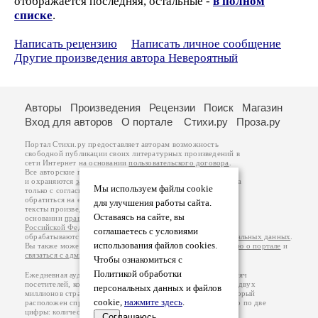
отображается последняя, остальные -
в полном
списке
.
Написать рецензию
Написать личное сообщение
Другие произведения автора Невероятный
Авторы
Произведения
Рецензии
Поиск
Магазин
Вход для авторов
О портале
Стихи.ру
Проза.ру
Портал Стихи.ру предоставляет авторам возможность
свободной публикации своих литературных произведений в
сети Интернет на основании
пользовательского договора
.
Все авторские права на произведения принадлежат авторам
и охраняются
законом
. Перепечатка произведений возможна
Мы используем файлы cookie
только с согласия его автора, к которому вы можете
обратиться на его авторской странице. Ответственность за
для улучшения работы сайта.
тексты произведений авторы несут самостоятельно на
Оставаясь на сайте, вы
основании
правил публикации
и
законодательства
Российской Федерации
. Данные пользователей
соглашаетесь с условиями
обрабатываются на основании
Политики обработки персональных данных
.
использования файлов cookies.
Вы также можете посмотреть более подробную
информацию о портале
и
связаться с администрацией
.
Чтобы ознакомиться с
Политикой обработки
Ежедневная аудитория портала Стихи.ру – порядка 200 тысяч
посетителей, которые в общей сумме просматривают более двух
персональных данных и файлов
миллионов страниц по данным счетчика посещаемости, который
cookie,
нажмите здесь
.
расположен справа от этого текста. В каждой графе указано по две
цифры: количество просмотров и количество посетителей.
Соглашаюсь