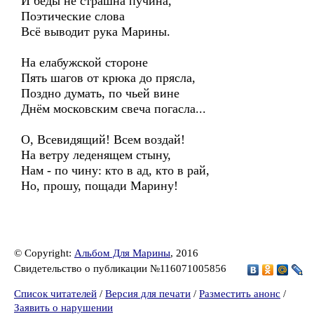
И беды не страшна пучина,
Поэтические слова
Всё выводит рука Марины.
На елабужской стороне
Пять шагов от крюка до прясла,
Поздно думать, по чьей вине
Днём московским свеча погасла...
О, Всевидящий! Всем воздай!
На ветру леденящем стыну,
Нам - по чину: кто в ад, кто в рай,
Но, прошу, пощади Марину!
© Copyright:
Альбом Для Марины
, 2016
Свидетельство о публикации №116071005856
Список читателей
/
Версия для печати
/
Разместить анонс
/
Заявить о нарушении