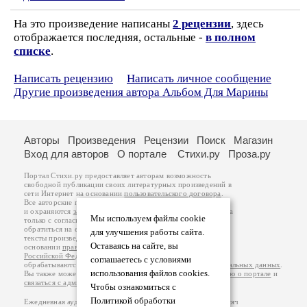
На это произведение написаны
2 рецензии
, здесь
отображается последняя, остальные -
в полном
списке
.
Написать рецензию
Написать личное сообщение
Другие произведения автора Альбом Для Марины
Авторы
Произведения
Рецензии
Поиск
Магазин
Вход для авторов
О портале
Стихи.ру
Проза.ру
Портал Стихи.ру предоставляет авторам возможность
свободной публикации своих литературных произведений в
сети Интернет на основании
пользовательского договора
.
Все авторские права на произведения принадлежат авторам
и охраняются
законом
. Перепечатка произведений возможна
Мы используем файлы cookie
только с согласия его автора, к которому вы можете
обратиться на его авторской странице. Ответственность за
для улучшения работы сайта.
тексты произведений авторы несут самостоятельно на
Оставаясь на сайте, вы
основании
правил публикации
и
законодательства
Российской Федерации
. Данные пользователей
соглашаетесь с условиями
обрабатываются на основании
Политики обработки персональных данных
.
использования файлов cookies.
Вы также можете посмотреть более подробную
информацию о портале
и
связаться с администрацией
.
Чтобы ознакомиться с
Политикой обработки
Ежедневная аудитория портала Стихи.ру – порядка 200 тысяч