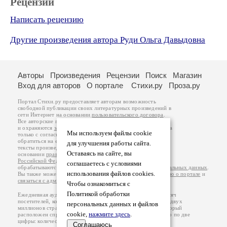
Рецензии
Написать рецензию
Другие произведения автора Руди Ольга Давыдовна
Авторы
Произведения
Рецензии
Поиск
Магазин
Вход для авторов
О портале
Стихи.ру
Проза.ру
Портал Стихи.ру предоставляет авторам возможность
свободной публикации своих литературных произведений в
сети Интернет на основании
пользовательского договора
.
Все авторские права на произведения принадлежат авторам
и охраняются
законом
. Перепечатка произведений возможна
Мы используем файлы cookie
только с согласия его автора, к которому вы можете
обратиться на его авторской странице. Ответственность за
для улучшения работы сайта.
тексты произведений авторы несут самостоятельно на
Оставаясь на сайте, вы
основании
правил публикации
и
законодательства
Российской Федерации
. Данные пользователей
соглашаетесь с условиями
обрабатываются на основании
Политики обработки персональных данных
.
использования файлов cookies.
Вы также можете посмотреть более подробную
информацию о портале
и
связаться с администрацией
.
Чтобы ознакомиться с
Политикой обработки
Ежедневная аудитория портала Стихи.ру – порядка 200 тысяч
посетителей, которые в общей сумме просматривают более двух
персональных данных и файлов
миллионов страниц по данным счетчика посещаемости, который
cookie,
нажмите здесь
.
расположен справа от этого текста. В каждой графе указано по две
цифры: количество просмотров и количество посетителей.
Соглашаюсь