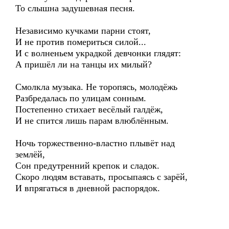
То слышна задушевная песня.
Независимо кучками парни стоят,
И не против помериться силой...
И с волненьем украдкой девчонки глядят:
А пришёл ли на танцы их милый?
Смолкла музыка. Не торопясь, молодёжь
Разбредалась по улицам сонным.
Постепенно стихает весёлый галдёж,
И не спится лишь парам влюблённым.
Ночь торжественно-властно плывёт над
землёй,
Сон предутренний крепок и сладок.
Скоро людям вставать, просыпаясь с зарёй,
И впрягаться в дневной распорядок.