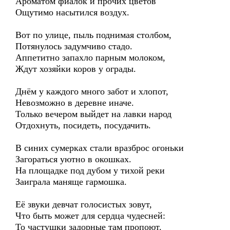
Ароматом фиалок и прочих цветов
Ощутимо насытился воздух.
Вот по улице, пыль поднимая столбом,
Потянулось задумчиво стадо.
Аппетитно запахло парным молоком,
Ждут хозяйки коров у ограды.
Днём у каждого много забот и хлопот,
Невозможно в деревне иначе.
Только вечером выйдет на лавки народ
Отдохнуть, посидеть, посудачить.
В синих сумерках стали вразброс огоньки
Загораться уютно в окошках.
На площадке под дубом у тихой реки
Заиграла маняще гармошка.
Её звуки девчат голосистых зовут,
Что быть может для сердца чудесней:
То частушки задорные там пропоют.