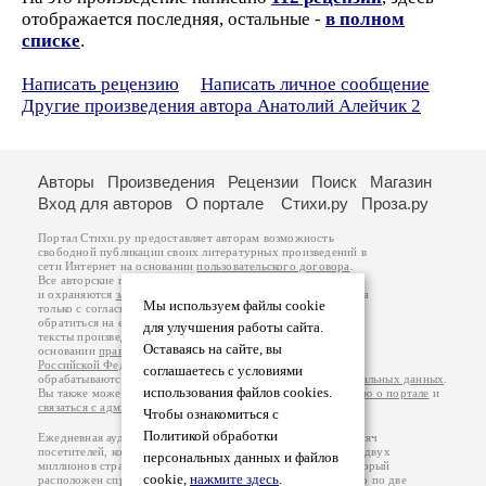
отображается последняя, остальные -
в полном
списке
.
Написать рецензию
Написать личное сообщение
Другие произведения автора Анатолий Алейчик 2
Авторы
Произведения
Рецензии
Поиск
Магазин
Вход для авторов
О портале
Стихи.ру
Проза.ру
Портал Стихи.ру предоставляет авторам возможность
свободной публикации своих литературных произведений в
сети Интернет на основании
пользовательского договора
.
Все авторские права на произведения принадлежат авторам
и охраняются
законом
. Перепечатка произведений возможна
Мы используем файлы cookie
только с согласия его автора, к которому вы можете
обратиться на его авторской странице. Ответственность за
для улучшения работы сайта.
тексты произведений авторы несут самостоятельно на
Оставаясь на сайте, вы
основании
правил публикации
и
законодательства
Российской Федерации
. Данные пользователей
соглашаетесь с условиями
обрабатываются на основании
Политики обработки персональных данных
.
использования файлов cookies.
Вы также можете посмотреть более подробную
информацию о портале
и
связаться с администрацией
.
Чтобы ознакомиться с
Политикой обработки
Ежедневная аудитория портала Стихи.ру – порядка 200 тысяч
посетителей, которые в общей сумме просматривают более двух
персональных данных и файлов
миллионов страниц по данным счетчика посещаемости, который
cookie,
нажмите здесь
.
расположен справа от этого текста. В каждой графе указано по две