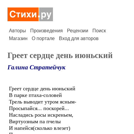
Авторы
Произведения
Рецензии
Поиск
Магазин
О портале
Вход для авторов
Греет сердце день июньский
Галина Стратейчук
Греет сердце день июньский
В парке птаха-соловей
Трель выводит утром ясным-
Просыпайся... поскорей...
Насладись росы искреньем,
Виртуозным па пчелы
И напейся(сколько влезет)