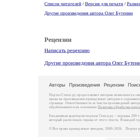
Список читателей
/
Версия для печати
/
Разме
Другие произведения автора Олег Бутенин
Рецензии
Написать рецензию
Другие произведения автора Олег Бутен
Авторы
Произведения
Рецензии
Поис
Портал Стихи.ру предоставляет авторам возможность св
права на произведения принадлежат авторам и охраняют
странице. Ответственность за тексты произведений авто
обрабатываются на основании
Политики обработки перс
Ежедневная аудитория портала Стихи.ру – порядка 200 
который расположен справа от этого текста. В каждой гр
© Все права принадлежат авторам, 2000-2026. Портал 