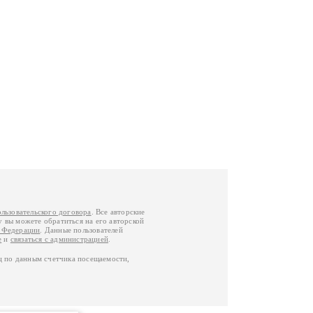
ользовательского договора
. Все авторские
у вы можете обратиться на его авторской
й Федерации
. Данные пользователей
е
и
связаться с администрацией
.
ц по данным счетчика посещаемости,