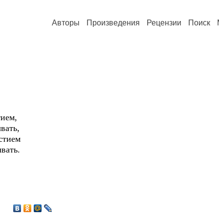
Авторы
Произведения
Рецензии
Поиск
тием,
вать,
стием
вать.
1