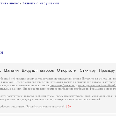
стить анонс
/
Заявить о нарушении
ин
к
Магазин
Вход для авторов
О портале
Стихи.ру
Проза.ру
ободной публикации своих литературных произведений в сети Интернет на основании
п
ся
законом
. Перепечатка произведений возможна только с согласия его автора, к котором
ры несут самостоятельно на основании
правил публикации
и
законодательства Российско
ональных данных
. Вы также можете посмотреть более подробную
информацию о портал
тысяч посетителей, которые в общей сумме просматривают более двух миллионов страни
афе указано по две цифры: количество просмотров и количество посетителей.
работает под эгидой
Российского союза писателей
.
18+