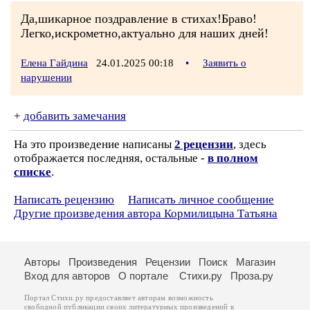
Да,шикарное поздравление в стихах!Браво!
Легко,искрометно,актуально для наших дней!
Елена Гайдина
24.01.2025 00:18
•
Заявить о
нарушении
+
добавить замечания
На это произведение написаны
2 рецензии
, здесь
отображается последняя, остальные -
в полном
списке
.
Написать рецензию
Написать личное сообщение
Другие произведения автора Кормилицына Татьяна
Авторы
Произведения
Рецензии
Поиск
Магазин
Вход для авторов
О портале
Стихи.ру
Проза.ру
Портал Стихи.ру предоставляет авторам возможность
свободной публикации своих литературных произведений в