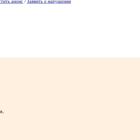
стить анонс
/
Заявить о нарушении
и.