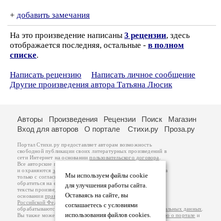
+
добавить замечания
На это произведение написаны
3 рецензии
, здесь
отображается последняя, остальные -
в полном
списке
.
Написать рецензию
Написать личное сообщение
Другие произведения автора Татьяна Люсик
Авторы
Произведения
Рецензии
Поиск
Магазин
Вход для авторов
О портале
Стихи.ру
Проза.ру
Портал Стихи.ру предоставляет авторам возможность
свободной публикации своих литературных произведений в
сети Интернет на основании
пользовательского договора
.
Все авторские права на произведения принадлежат авторам
и охраняются
законом
. Перепечатка произведений возможна
Мы используем файлы cookie
только с согласия его автора, к которому вы можете
обратиться на его авторской странице. Ответственность за
для улучшения работы сайта.
тексты произведений авторы несут самостоятельно на
Оставаясь на сайте, вы
основании
правил публикации
и
законодательства
Российской Федерации
. Данные пользователей
соглашаетесь с условиями
обрабатываются на основании
Политики обработки персональных данных
.
использования файлов cookies.
Вы также можете посмотреть более подробную
информацию о портале
и